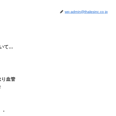
wp-admin@thalesinc.co.jp
ついて…
はり血管
管
・・