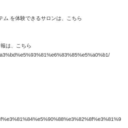
ステム を体験できるサロンは、こちら
情報は、こちら
/%e8%a3%bd%e5%93%81%e6%83%85%e5%a0%b1/
5%8f%e3%81%84%e5%90%88%e3%82%8f%e3%81%9