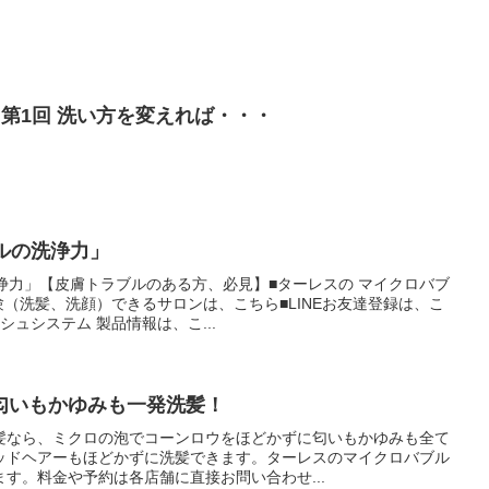
 第1回 洗い方を変えれば・・・
・
ルの洗浄力」
浄力」【皮膚トラブルのある方、必見】■ターレスの マイクロバブ
体験（洗髪、洗顔）できるサロンは、こちら■LINEお友達登録は、こ
ュシステム 製品情報は、こ...
匂いもかゆみも一発洗髪！
髪なら、ミクロの泡でコーンロウをほどかずに匂いもかゆみも全て
ッドヘアーもほどかずに洗髪できます。ターレスのマイクロバブル
す。料金や予約は各店舗に直接お問い合わせ...